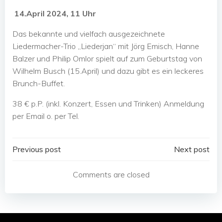
14.April 2024, 11 Uhr
Das bekannte und vielfach ausgezeichnete
Liedermacher-Trio „Liederjan“ mit Jörg Emisch, Hanne
Balzer und Philip Omlor spielt auf zum Geburtstag von
Wilhelm Busch (15.April) und dazu gibt es ein leckeres
Brunch-Buffet.
38 € p.P. (inkl. Konzert, Essen und Trinken) Anmeldung
per Email o. per Tel.
Post
Post
Previous post
Next post
navigation
navigation
Comments are closed