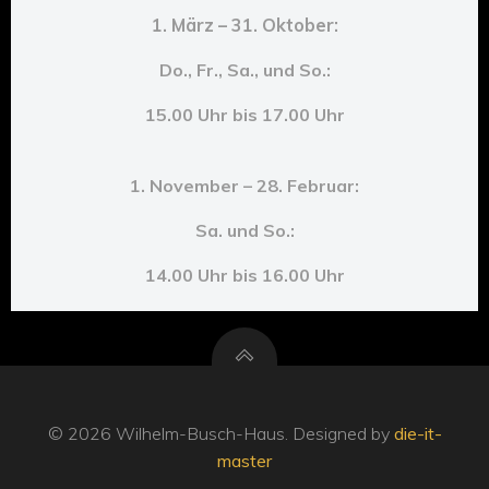
1. März – 31. Oktober:
Do., Fr., Sa., und So.:
15.00 Uhr bis 17.00 Uhr
1. November – 28. Februar:
Sa. und So.:
14.00 Uhr bis 16.00 Uhr
© 2026 Wilhelm-Busch-Haus. Designed by
die-it-
master