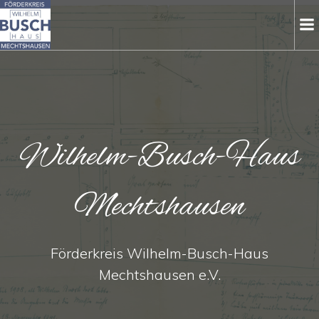
Zum
Inhalt
springen
Wilhelm-Busch-Haus
Mechtshausen
Förderkreis Wilhelm-Busch-Haus
Mechtshausen e.V.