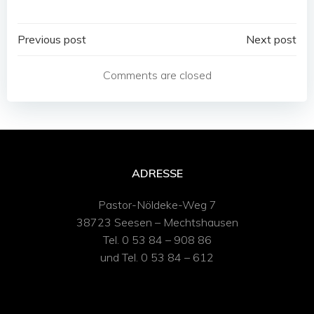
Post
Post
Previous post
Next post
navigation
navigation
Comments are closed
ADRESSE
Pastor-Nöldeke-Weg 7
38723 Seesen – Mechtshausen
Tel. 0 53 84 – 908 86
und Tel. 0 53 84 – 612