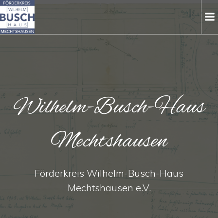
Zum
Inhalt
springen
Wilhelm-Busch-Haus
Mechtshausen
Förderkreis Wilhelm-Busch-Haus
Mechtshausen e.V.