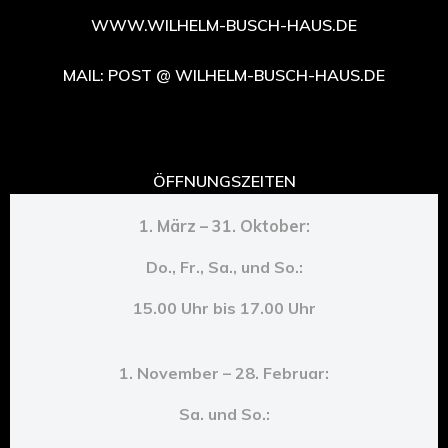
WWW.WILHELM-BUSCH-HAUS.DE
MAIL: POST @ WILHELM-BUSCH-HAUS.DE
ÖFFNUNGSZEITEN
1. März – 31. Oktober:
Do., Fr., Sa., und So.:
15.00 Uhr bis 17.00 Uhr
1. November – 28. Februar:
Sa. und So.: