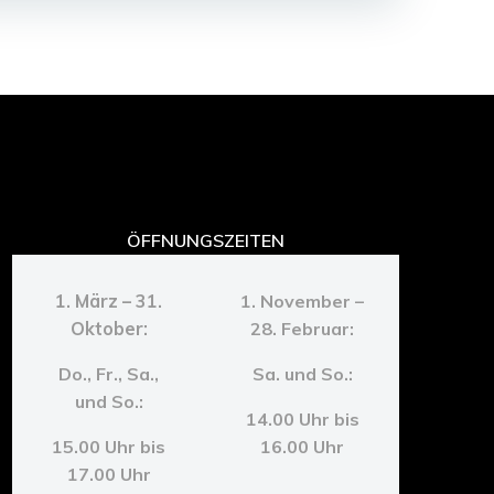
ÖFFNUNGSZEITEN
1. März – 31.
1. November –
Oktober:
28. Februar:
Do., Fr., Sa.,
Sa. und So.:
und So.:
14.00 Uhr bis
15.00 Uhr bis
16.00 Uhr
17.00 Uhr