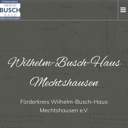
Zum
Inhalt
springen
Wilhelm-Busch-Haus
Mechtshausen
Förderkreis Wilhelm-Busch-Haus
Mechtshausen e.V.