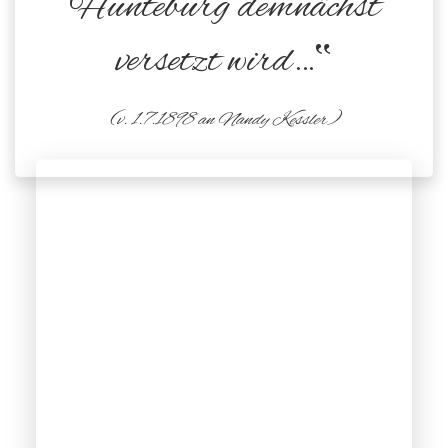
Hunteburg demnächst
versetzt wird…‟
(v. 1.7.1898 an Nandy Kessler)