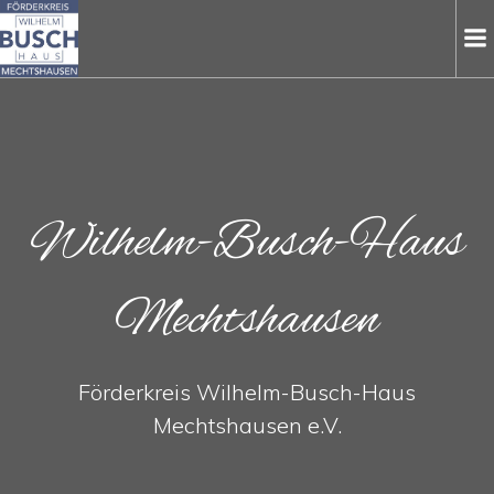
Zum
Inhalt
springen
Wilhelm-Busch-Haus
Mechtshausen
Förderkreis Wilhelm-Busch-Haus
Mechtshausen e.V.